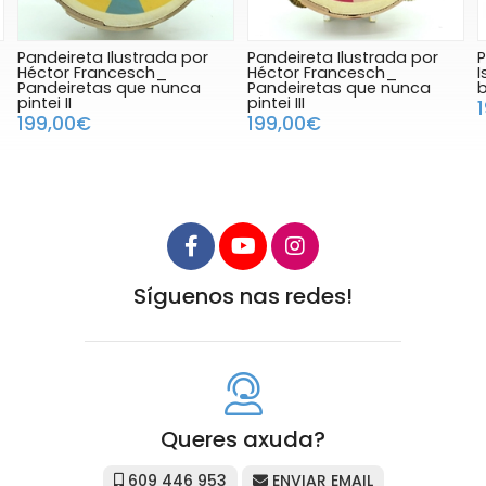
Pandeireta Ilustrada por
Pandeireta Ilustrada por
P
Héctor Francesch_
Isabel Camarasa_ Tigre
Pandeiretas que nunca
botánico
pintei III
199,00€
199,00€
Síguenos nas redes!
Queres axuda?
609 446 953
ENVIAR EMAIL