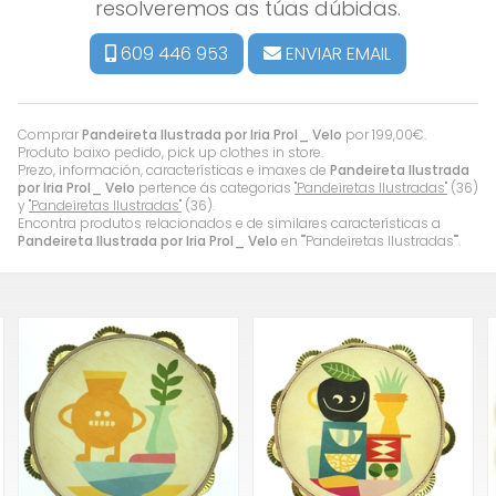
resolveremos as túas dúbidas.
609 446 953
ENVIAR EMAIL
Comprar
Pandeireta Ilustrada por Iria Prol_ Velo
por
199,00
€
.
Produto baixo pedido, pick up clothes in store.
Prezo, información, características e imaxes de
Pandeireta Ilustrada
por Iria Prol_ Velo
pertence ás categorias
"Pandeiretas Ilustradas"
(36)
y
"Pandeiretas Ilustradas"
(36).
Encontra produtos relacionados e de similares características a
Pandeireta Ilustrada por Iria Prol_ Velo
en ""Pandeiretas Ilustradas"".