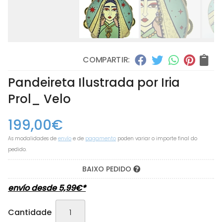
COMPARTIR:
Pandeireta Ilustrada por Iria
Prol_ Velo
199,00
€
As modalidades de
envío
e de
pagamento
poden variar o importe final do
pedido.
BAIXO PEDIDO
envío desde
5,99
€
*
Cantidade