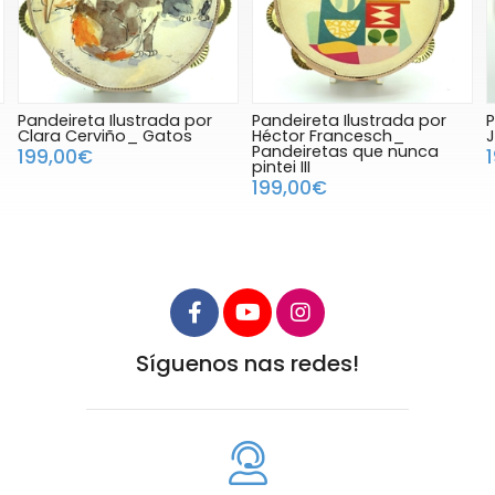
Pandeireta Ilustrada por
Pandeireta Ilustrada por
P
Héctor Francesch_
Juanlu Nacha_ Rosalía
M
Pandeiretas que nunca
199,00€
pintei III
199,00€
Síguenos nas redes!