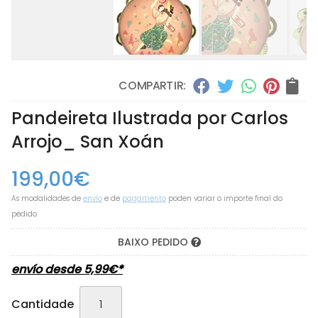
COMPARTIR:
Pandeireta Ilustrada por Carlos
Arrojo_ San Xoán
199,00
€
As modalidades de
envío
e de
pagamento
poden variar o importe final do
pedido.
BAIXO PEDIDO
envío desde
5,99
€
*
Cantidade