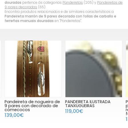
douradas
pertence ás categorias
Pandeiretas
(205) y
Pandeiretas de
9 pares decoradas
(65).
Encontra produtos relacionados e de similares características a
Pandeireta marrón de 9 pares decorada con follas de carballo e
ferreñas manuais douradas
en "Pandeiretas".
Pandeireta de nogueira de
PANDEIRETA ILUSTRADA
P
9 pares con decorado de
TANXUGUEIRAS
comecocos
119,00€
f
139,00€