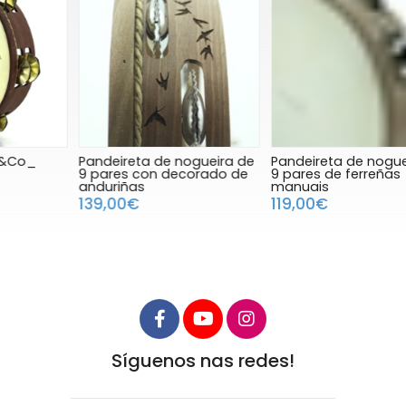
Pandeireta de nogueira de
Pandeireta de nogueira de
P
9 pares con decorado de
9 pares de ferreñas
anduriñas
manuais
r
139,00€
119,00€
Síguenos nas redes!