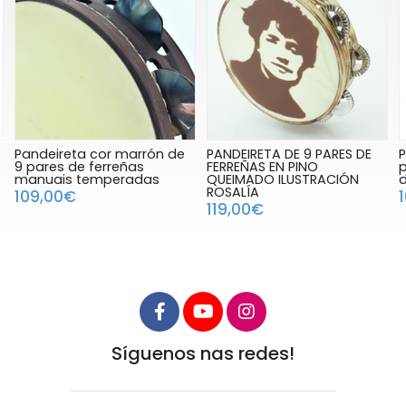
PANDEIRETA DE 9 PARES DE
Pandeireta tradicional de 7
P
FERREÑAS EN PINO
pares de ferreñas azul
QUEIMADO ILUSTRACIÓN
decorada con estrelas
r
ROSALÍA
103,00€
119,00€
Síguenos nas redes!