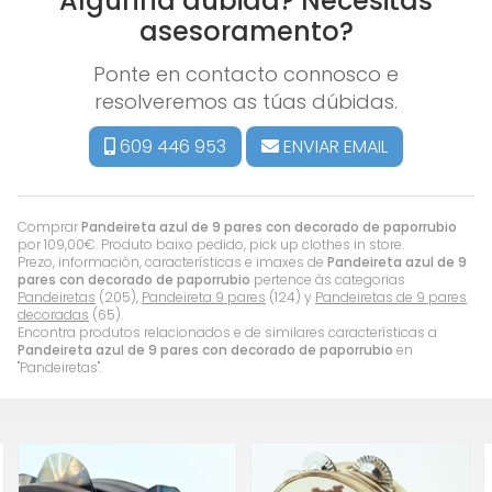
Algunha dúbida? Necesitas
asesoramento?
Ponte en contacto connosco e
resolveremos as túas dúbidas.
609 446 953
ENVIAR EMAIL
Comprar
Pandeireta azul de 9 pares con decorado de paporrubio
por
109,00
€
. Produto baixo pedido, pick up clothes in store.
Prezo, información, características e imaxes de
Pandeireta azul de 9
pares con decorado de paporrubio
pertence ás categorias
Pandeiretas
(205),
Pandeireta 9 pares
(124) y
Pandeiretas de 9 pares
decoradas
(65).
Encontra produtos relacionados e de similares características a
Pandeireta azul de 9 pares con decorado de paporrubio
en
"Pandeiretas".