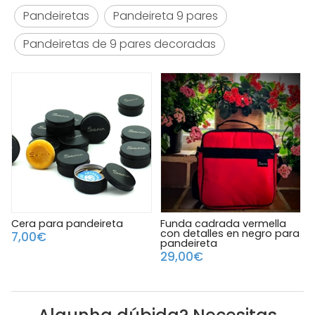
Pandeiretas
Pandeireta 9 pares
Pandeiretas de 9 pares decoradas
Funda cadrada vermella
Atenuador Molime
C
con detalles en negro para
9,00€
pandeireta
29,00€