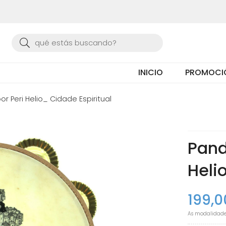
Buscar
INICIO
PROMOCI
or Peri Helio_ Cidade Espiritual
Pand
Heli
199,0
As modalidad