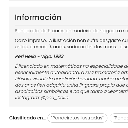
Información
Pandeireta de 9 pares en madeira de nogueira e f
Coiro impreso. A ilustración non sufre desgaste
unllas, cremas...), aneis, sudoración das mans... e 
Peri Helio - Vigo, 1983
É licenciado en matemáticas na especialidade de
esencialmente autodidacta, a súa traxectoria art
filósofo visual da condición humana, cunha profu
dos anos Peri adquiriu unha linguaxe propia que de
asociacións simbólicas e no que tanto a xeomet
Instagram: @peri_helio
Clasificado en...
"Pandeiretas Ilustradas"
"Pande