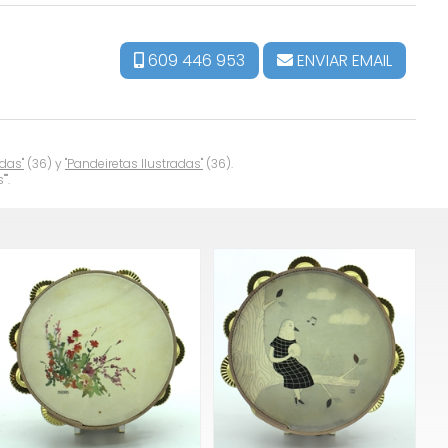
609 446 953
ENVIAR EMAIL
adas"
(36) y
"Pandeiretas Ilustradas"
(36).
".