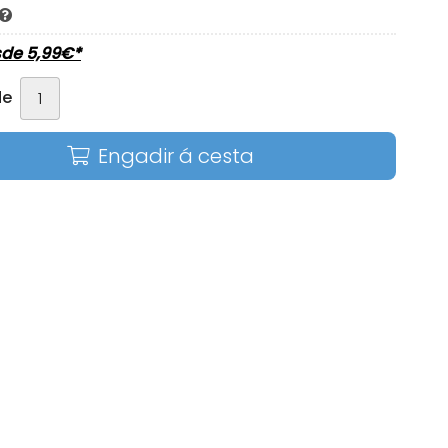
sde
5,99
€
*
de
Engadir á cesta