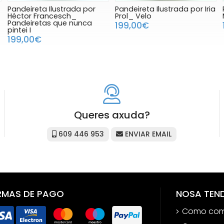
Pandeireta Ilustrada por
Pandeireta Ilustrada por Iria
Héctor Francesch_
Prol_ Velo
Pandeiretas que nunca
199,00€
pintei I
199,00€
Queres axuda?
609 446 953
ENVIAR EMAIL
RMAS DE PAGO
NOSA TEN
Como com