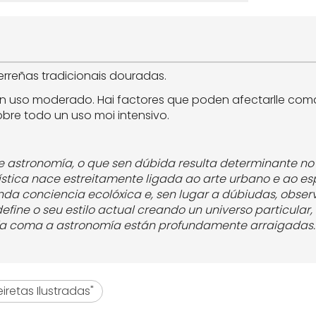
erreñas tradicionais douradas.
 cun uso moderado. Hai factores que poden afectarlle co
sobre todo un uso moi intensivo.
 astronomía, o que sen dúbida resulta determinante no 
ística nace estreitamente ligada ao arte urbano e ao esp
nda conciencia ecolóxica e, sen lugar a dúbiudas, obse
fine o seu estilo actual creando un universo particular, d
ría coma a astronomía están profundamente arraigadas.
iretas Ilustradas"