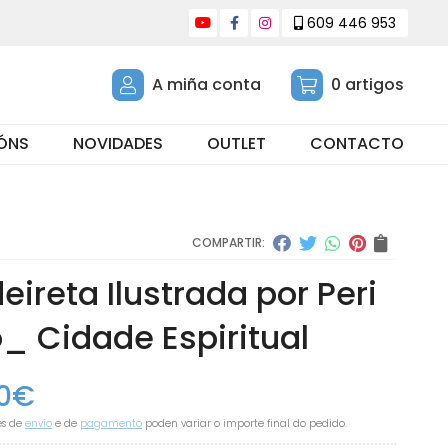
609 446 953
A miña conta
0
artigos
ÓNS
NOVIDADES
OUTLET
CONTACTO
COMPARTIR:
eireta Ilustrada por Peri
o_ Cidade Espiritual
0
€
es de
envío
e de
pagamento
poden variar o importe final do pedido.