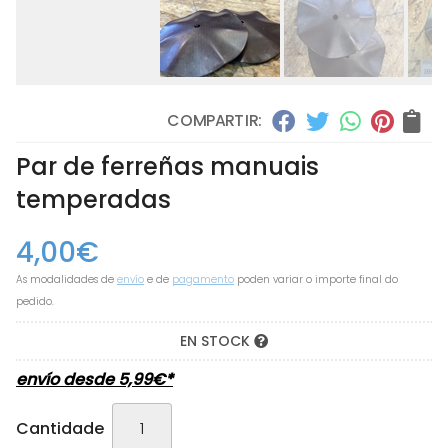
COMPARTIR:
Par de ferreñas manuais
temperadas
4,00
€
As modalidades de
envío
e de
pagamento
poden variar o importe final do
pedido.
EN STOCK
envío desde
5,99
€
*
Cantidade