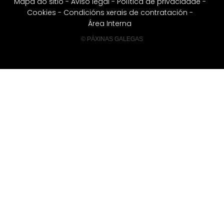
Mapa do sitio
-
Aviso legal
-
Política de privacidade
-
Cookies
-
Condicións xerais de contratación
-
Área Interna
© PÁXINAS GALEGAS