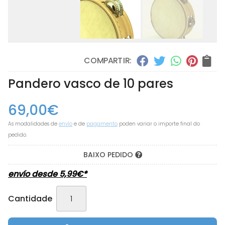
COMPARTIR:
Pandero vasco de 10 pares
69,00
€
As modalidades de
envío
e de
pagamento
poden variar o importe final do
pedido.
BAIXO PEDIDO
envío desde
5,99
€
*
Cantidade