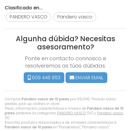
Clasificado en...
PANDERO VASCO
Pandero vasco
Algunha dúbida? Necesitas
asesoramento?
Ponte en contacto connosco e
resolveremos as túas dúbidas.
609 446 953
ENVIAR EMAIL
Comprar
Pandero vasco de 10 pares
por
69,00
€
. Produto baixo
pedido, pick up clothes in store.
Prezo, información, características e imaxes de
Pandero vasco de 10
pares
pertence ás categorias
PANDERO VASCO
(10) y
Pandero vasco
(11).
Encontra produtos relacionados e de similares características a
Pandero vasco de 10 pares
en "Pandeiretas", "Pandero vasco".