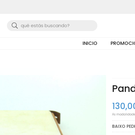
Buscar
INICIO
PROMOCI
Pand
130,0
As modalidad
BAIXO PE