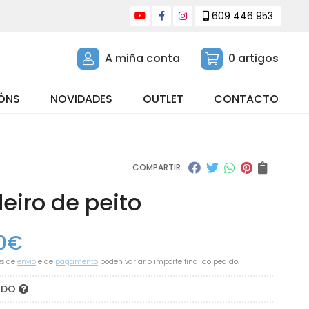
609 446 953
A miña conta
0
artigos
ÓNS
NOVIDADES
OUTLET
CONTACTO
COMPARTIR:
eiro de peito
0
€
es de
envío
e de
pagamento
poden variar o importe final do pedido.
DIDO