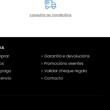
consulta as condicións
DA
prar
Garantía e devolucións
os
Promocións vixentes
 pago
Validar cheque regalo
 envío
Contacto