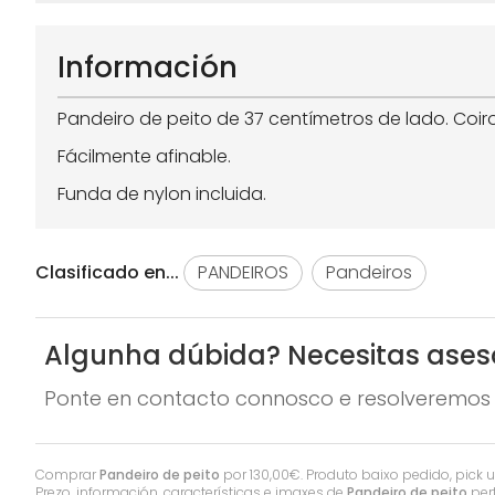
Información
Pandeiro de peito de 37 centímetros de lado. Coi
Fácilmente afinable.
Funda de nylon incluida.
Clasificado en...
PANDEIROS
Pandeiros
Algunha dúbida? Necesitas ase
Ponte en contacto connosco e resolveremos 
Comprar
Pandeiro de peito
por
130,00
€
. Produto baixo pedido, pick u
Prezo, información, características e imaxes de
Pandeiro de peito
per