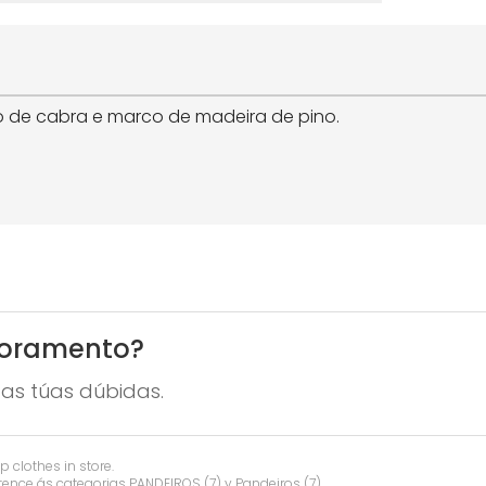
ro de cabra e marco de madeira de pino.
soramento?
as túas dúbidas.
p clothes in store.
tence ás categorias
PANDEIROS
(7) y
Pandeiros
(7).