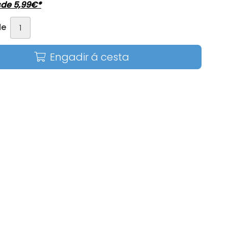
sde
5,99
€
*
de
Engadir á cesta