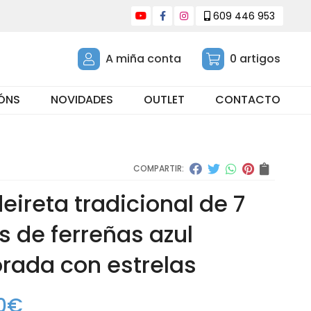
609 446 953
A miña conta
0
artigos
ÓNS
NOVIDADES
OUTLET
CONTACTO
COMPARTIR:
eireta tradicional de 7
s de ferreñas azul
rada con estrelas
0
€