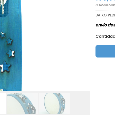
As modalidad
BAIXO PE
envío de
Cantida