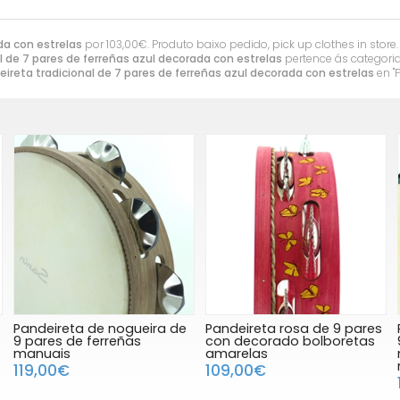
da con estrelas
por
103,00
€
. Produto baixo pedido, pick up clothes in store.
l de 7 pares de ferreñas azul decorada con estrelas
pertence ás categori
eireta tradicional de 7 pares de ferreñas azul decorada con estrelas
en "P
Pandeireta de nogueira de
Pandeireta rosa de 9 pares
9 pares de ferreñas
con decorado bolboretas
manuais
amarelas
119,00€
109,00€