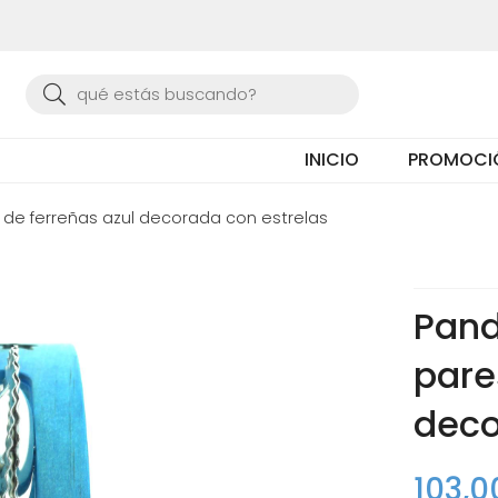
Buscar
INICIO
PROMOCI
s de ferreñas azul decorada con estrelas
Pand
pare
deco
103,0