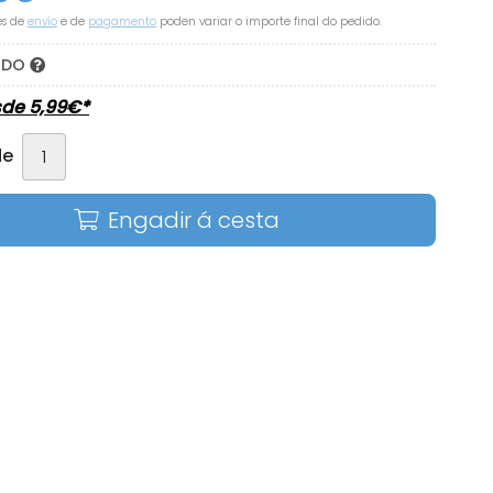
es de
envío
e de
pagamento
poden variar o importe final do pedido.
DIDO
sde
5,99
€
*
de
Engadir á cesta