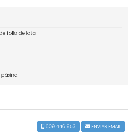
e folla de lata.
 páxina.
609 446 953
ENVIAR EMAIL