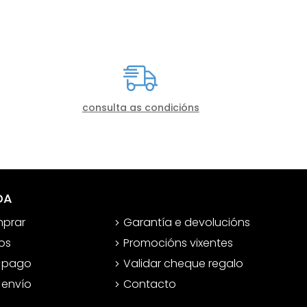
consulta as condicións
DA
prar
Garantía e devolucións
os
Promocións vixentes
 pago
Validar cheque regalo
 envío
Contacto