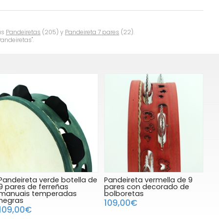
as
Pandeiretas
(205) y
Pandeireta 7 pares
(22).
andeiretas".
Pandeireta verde botella de
Pandeireta vermella de 9
9 pares de ferreñas
pares con decorado de
manuais temperadas
bolboretas
negras
109,00€
109,00€