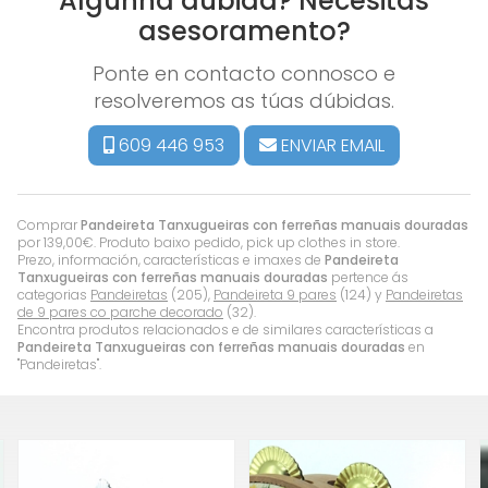
Algunha dúbida? Necesitas
asesoramento?
Ponte en contacto connosco e
resolveremos as túas dúbidas.
609 446 953
ENVIAR EMAIL
Comprar
Pandeireta Tanxugueiras con ferreñas manuais douradas
por
139,00
€
. Produto baixo pedido, pick up clothes in store.
Prezo, información, características e imaxes de
Pandeireta
Tanxugueiras con ferreñas manuais douradas
pertence ás
categorias
Pandeiretas
(205),
Pandeireta 9 pares
(124) y
Pandeiretas
de 9 pares co parche decorado
(32).
Encontra produtos relacionados e de similares características a
Pandeireta Tanxugueiras con ferreñas manuais douradas
en
"Pandeiretas".