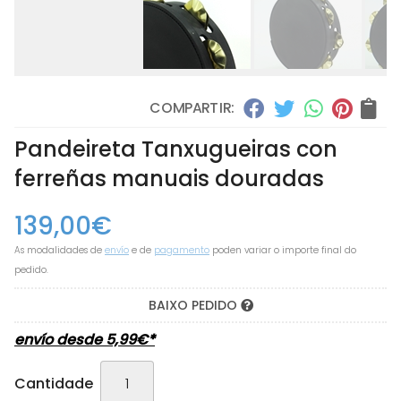
COMPARTIR:
Pandeireta Tanxugueiras con
ferreñas manuais douradas
139,00
€
As modalidades de
envío
e de
pagamento
poden variar o importe final do
pedido.
BAIXO PEDIDO
envío desde
5,99
€
*
Cantidade