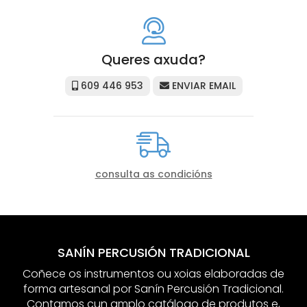
Queres axuda?
609 446 953
ENVIAR EMAIL
consulta as condicións
SANÍN PERCUSIÓN TRADICIONAL
Coñece os instrumentos ou xoias elaboradas de
forma artesanal por Sanín Percusión Tradicional.
Contamos cun amplo catálogo de produtos e,