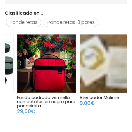
Clasificado en...
Pandeiretas
Pandeiretas 13 pares
Funda cadrada vermella
Atenuador Molime
C
con detalles en negro para
9,00€
pandeireta
29,00€