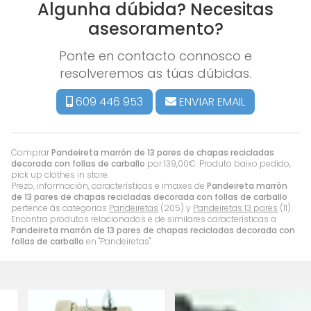
Algunha dúbida? Necesitas
asesoramento?
Ponte en contacto connosco e
resolveremos as túas dúbidas.
609 446 953
ENVIAR EMAIL
Comprar
Pandeireta marrón de 13 pares de chapas recicladas
decorada con follas de carballo
por
139,00
€
. Produto baixo pedido,
pick up clothes in store.
Prezo, información, características e imaxes de
Pandeireta marrón
de 13 pares de chapas recicladas decorada con follas de carballo
pertence ás categorias
Pandeiretas
(205) y
Pandeiretas 13 pares
(11).
Encontra produtos relacionados e de similares características a
Pandeireta marrón de 13 pares de chapas recicladas decorada con
follas de carballo
en "Pandeiretas".