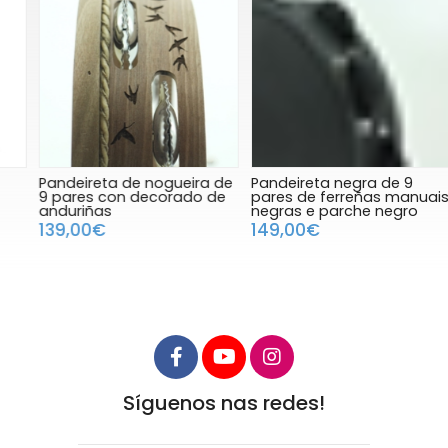
Pandeireta de nogueira de
Pandeireta negra de 9
P
9 pares con decorado de
pares de ferreñas manuais
9
anduriñas
negras e parche negro
N
139,00€
149,00€
Síguenos nas redes!