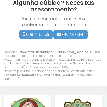
Algunha dúbida? Necesitas
asesoramento?
Ponte en contacto connosco e
resolveremos as túas dúbidas.
609 446 953
ENVIAR EMAIL
Comprar
Pandeireta Ilustrada por Juanlu Nacha_ Aroa
por
199,00
€
.
Produto non disponible, pick up clothes in store.
Prezo, información, características e imaxes de
Pandeireta Ilustrada
por Juanlu Nacha_ Aroa
pertence ás categorias
"Pandeiretas
Ilustradas"
(36) y
"Pandeiretas Ilustradas"
(36).
Encontra produtos relacionados e de similares características a
Pandeireta Ilustrada por Juanlu Nacha_ Aroa
en ""Pandeiretas
Ilustradas"".