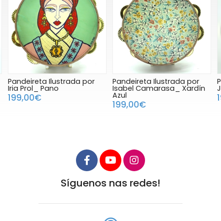
a por
Pandeireta Ilustrada por
Pandeireta Ilustrada p
Isabel Camarasa_ Xardín
Juanlu Nacha_ Rosalí
Azul
199,00€
199,00€
Síguenos nas redes!