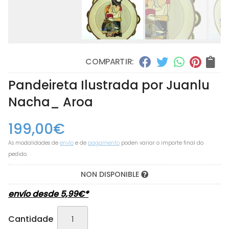
COMPARTIR:
Pandeireta Ilustrada por Juanlu
Nacha_ Aroa
199,00
€
As modalidades de
envío
e de
pagamento
poden variar o importe final do
pedido.
NON DISPONIBLE
envío desde
5,99
€
*
Cantidade