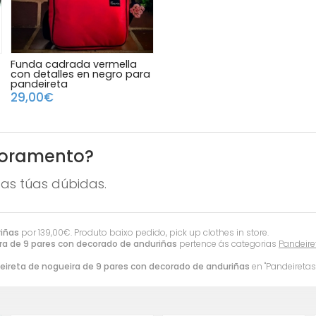
Funda cadrada vermella
con detalles en negro para
pandeireta
29,00€
soramento?
as túas dúbidas.
riñas
por
139,00
€
. Produto baixo pedido, pick up clothes in store.
ra de 9 pares con decorado de anduriñas
pertence ás categorias
Pandeire
eireta de nogueira de 9 pares con decorado de anduriñas
en "Pandeiretas"