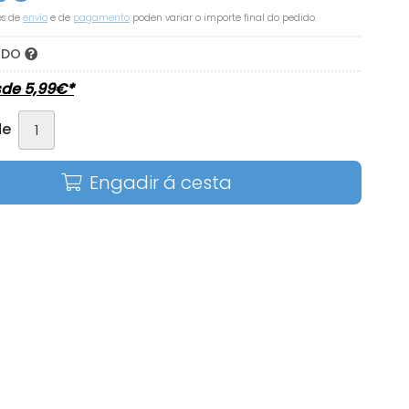
es de
envío
e de
pagamento
poden variar o importe final do pedido.
DIDO
sde
5,99
€
*
de
Engadir á cesta