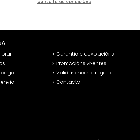
consulta as condicións
DA
prar
Garantía e devolucións
os
Promocións vixentes
 pago
Validar cheque regalo
 envío
Contacto