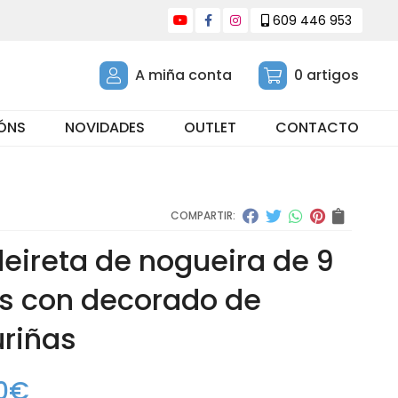
609 446 953
A miña conta
0
artigos
ÓNS
NOVIDADES
OUTLET
CONTACTO
COMPARTIR:
eireta de nogueira de 9
s con decorado de
riñas
0
€