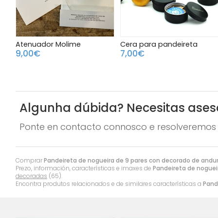
Atenuador Molime
Cera para pandeireta
9,00€
7,00€
Algunha dúbida? Necesitas ase
Ponte en contacto connosco e resolveremos 
Comprar
Pandeireta de nogueira de 9 pares con decorado de andu
Prezo, información, características e imaxes de
Pandeireta de noguei
decoradas
(65).
Encontra produtos relacionados e de similares características a
Pand