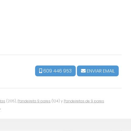
609 446 953
ENVIAR EMAIL
tas
(205),
Pandeireta 9 pares
(124) y
Pandeiretas de 9 pares
.