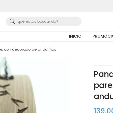
Buscar
INICIO
PROMOCI
res con decorado de anduriñas
Pand
pare
andu
139,0