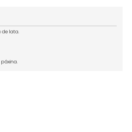
 de lata.
 páxina.