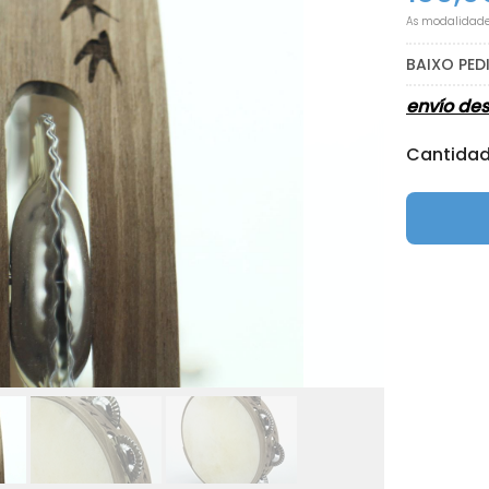
As modalidad
BAIXO PE
envío de
Cantida