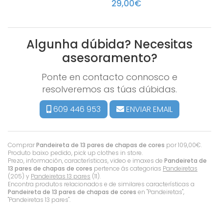
29,00€
Algunha dúbida? Necesitas
asesoramento?
Ponte en contacto connosco e
resolveremos as túas dúbidas.
609 446 953
ENVIAR EMAIL
Comprar
Pandeireta de 13 pares de chapas de cores
por
109,00
€
.
Produto baixo pedido, pick up clothes in store.
Prezo, información, características, video e imaxes de
Pandeireta de
13 pares de chapas de cores
pertence ás categorias
Pandeiretas
(205) y
Pandeiretas 13 pares
(11).
Encontra produtos relacionados e de similares características a
Pandeireta de 13 pares de chapas de cores
en "Pandeiretas",
"Pandeiretas 13 pares".